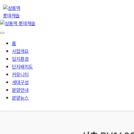
홈
사업개요
입지환경
단지배치도
커뮤니티
세대구성
분양안내
분양뉴스