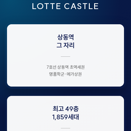
LOTTE CASTLE
상동역
그 자리
7호선 상동역 초역세권
명품학군·메가상권
최고 49층
1,859세대