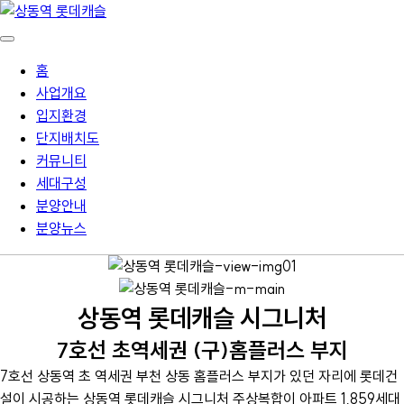
홈
사업개요
입지환경
단지배치도
커뮤니티
세대구성
분양안내
분양뉴스
상동역 롯데캐슬 시그니처
7호선 초역세권 (구)홈플러스 부지
7호선 상동역 초 역세권 부천 상동 홈플러스 부지가 있던 자리에 롯데건
설이 시공하는 상동역 롯데캐슬 시그니처 주상복합이 아파트 1,859세대