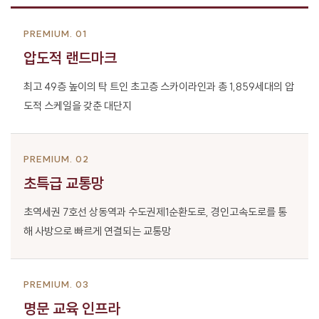
PREMIUM. 01
압도적 랜드마크
최고 49층 높이의 탁 트인 초고층 스카이라인과
총 1,859세대의 압
도적 스케일을 갖춘 대단지
PREMIUM. 02
초특급 교통망
초역세권 7호선 상동역과 수도권제1순환도로,
경인고속도로를 통
해 사방으로 빠르게 연결되는 교통망
PREMIUM. 03
명문 교육 인프라